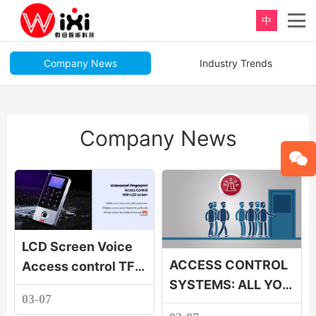
中
Company News
Industry Trends
Company News
LCD Screen Voice
ACCESS CONTROL
Access control TF1-
SYSTEMS: ALL YOU
LCD TF1-LCD LCD
03-07
NEED TO KNOW
Screen Voice