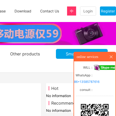
ase
Download
Contact Us
中
Login
Register
Other products
Smart door lock
online services
WILL：
WhatsApp：
86+13585787616
Hot
consult：
No information
Recommend
No information