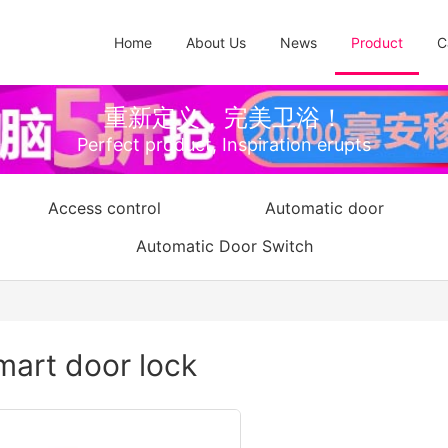
Home
About Us
News
Product
C
重新定义，完美卫浴！
Perfect product, Inspiration erupts
Access control
Automatic door
Automatic Door Switch
mart door lock