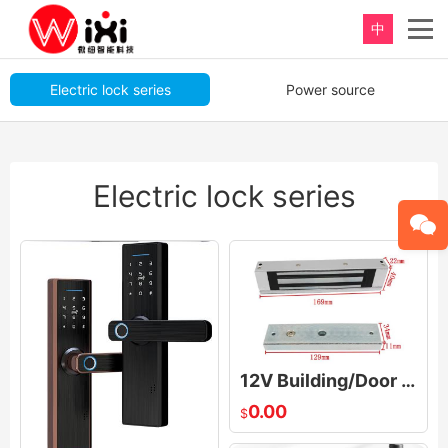
中
重新定义，完美卫浴！
Electric lock series
Power source
Perfect product, Inspiration erupts
Electric lock series
12V Building/Door Access System 180kg Magnetic Electric Lock
0.00
$