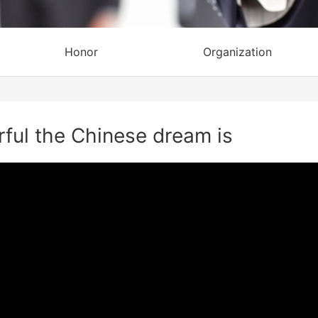
Honor
Organization
ul the Chinese dream is