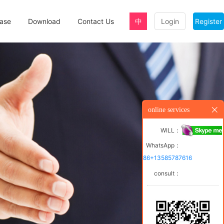
ase
Download
Contact Us
中
Login
Register
online services
WILL：
WhatsApp：
86+13585787616
consult：