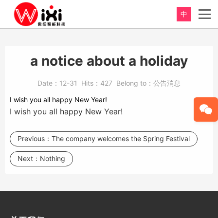
中
重新定义，完美卫浴！
Perfect product, Inspiration erupts
a notice about a holiday
Date：
12-31
Hits：
427
Belong to：
公告消息
I wish you all happy New Year!
I wish you all happy New Year!
Previous：
The company welcomes the Spring Festival
Next：
Nothing